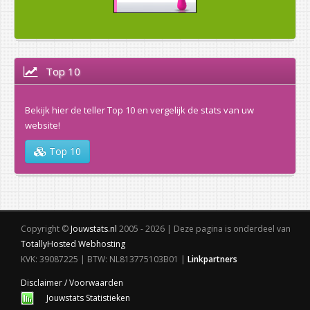
Top 10
Bekijk hier de teller Top 10 en vergelijk de stats van uw
website!
Top 10
Copyright ©
Jouwstats.nl
2005 - 2026 | Deze pagina is onderdeel van
TotallyHosted Webhosting
KVK: 39087225 | BTW: NL813775103B01 |
Linkpartners
Disclaimer / Voorwaarden
Jouwstats Statistieken