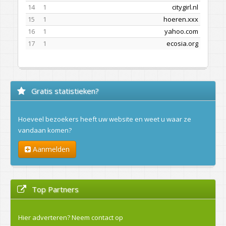
14
1
citygirl.nl
15
1
hoeren.xxx
16
1
yahoo.com
17
1
ecosia.org
Gratis statistieken?
Hoeveel bezoekers heeft uw website en weet u waar ze
vandaan komen?
Aanmelden
Top Partners
Hier adverteren?
Neem contact op