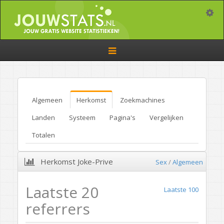
Toggle
Toggle
navigation
Algemeen
Herkomst
Zoekmachines
Landen
Systeem
Pagina's
Vergelijken
Totalen
Herkomst Joke-Prive
Sex
/
Algemeen
Laatste 20
Laatste 100
referrers