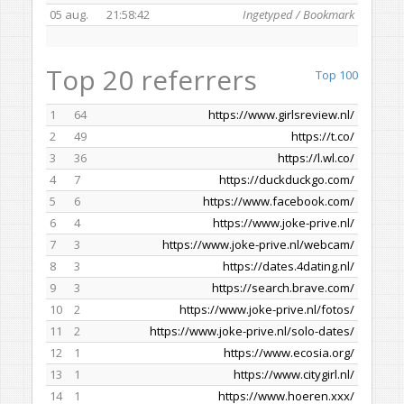
05 aug.
21:58:42
Ingetyped / Bookmark
Top 20 referrers
Top 100
1
64
https://www.girlsreview.nl/
2
49
https://t.co/
3
36
https://l.wl.co/
4
7
https://duckduckgo.com/
5
6
https://www.facebook.com/
6
4
https://www.joke-prive.nl/
7
3
https://www.joke-prive.nl/webcam/
8
3
https://dates.4dating.nl/
9
3
https://search.brave.com/
10
2
https://www.joke-prive.nl/fotos/
11
2
https://www.joke-prive.nl/solo-dates/
12
1
https://www.ecosia.org/
13
1
https://www.citygirl.nl/
14
1
https://www.hoeren.xxx/