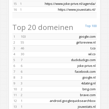
15
1
https://www.joke-prive.nl/agenda/
16
1
https://www.jouwstats.nl/
Top 20 domeinen
Top 100
1
103
google.com
2
55
girlsreview.nl
3
46
t.co
4
30
wl.co
5
7
duckduckgo.com
6
6
joke-prive.nl
7
6
facebook.com
8
3
google.nl
9
3
4dating.nl
10
2
bing.com
11
2
brave.com
12
1
android.googlequicksearchbox
13
1
jouwstats.nl