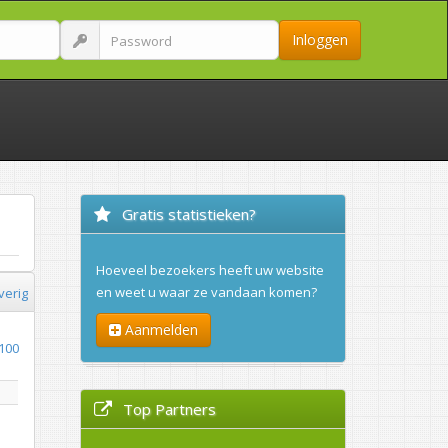
Inloggen
Gratis statistieken?
Hoeveel bezoekers heeft uw website
en weet u waar ze vandaan komen?
verig
Aanmelden
100
Top Partners