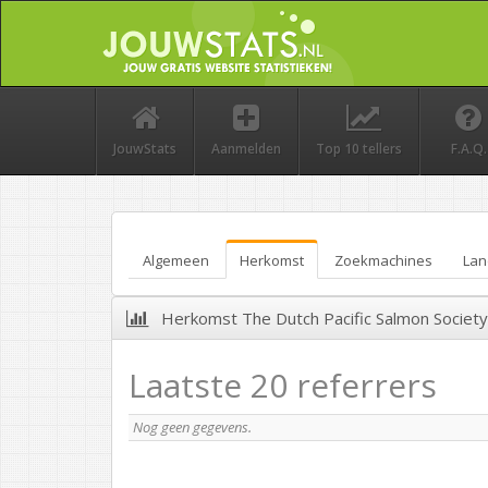
JouwStats
Aanmelden
Top 10 tellers
F.A.Q.
Algemeen
Herkomst
Zoekmachines
Lan
Herkomst The Dutch Pacific Salmon Society
Laatste 20 referrers
Nog geen gegevens.