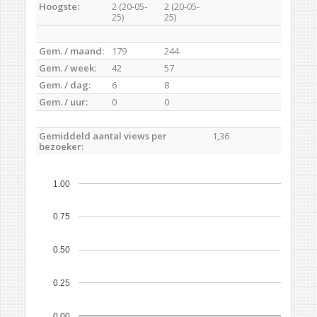
Hoogste:
2 (20-05-
2 (20-05-
25)
25)
Gem. / maand:
179
244
Gem. / week:
42
57
Gem. / dag:
6
8
Gem. / uur:
0
0
Gemiddeld aantal views per
1,36
bezoeker:
1.00
0.75
0.50
0.25
0.00