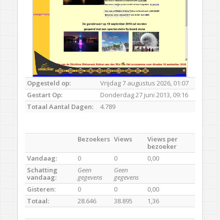
Opgesteld op:
Vrijdag 7 augustus 2026, 01:07
Gestart Op:
Donderdag 27 juni 2013, 09:16
Totaal Aantal Dagen:
4.789
Bezoekers
Views
Views per
bezoeker
Vandaag:
0
0
0,00
Schatting
Geen
Geen
vandaag:
gegevens
gegevens
Gisteren:
0
0
0,00
Totaal:
28.646
38.895
1,36