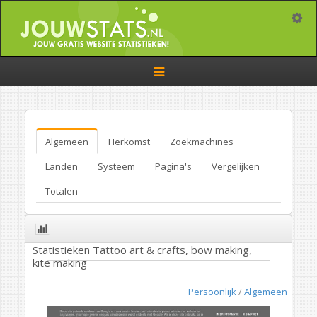
Toggle
Toggle
navigation
Algemeen
Herkomst
Zoekmachines
Landen
Systeem
Pagina's
Vergelijken
Totalen
Statistieken Tattoo art & crafts, bow making,
kite making
Persoonlijk
/
Algemeen