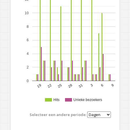
10
8
6
4
2
0
19
22
25
28
31
3
6
9
Hits
Unieke bezoekers
Selecteer een andere periode: