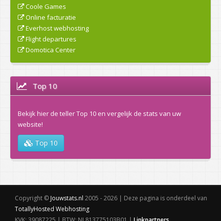
Coole Games
Online facturatie
Everhost webhosting
Flight departures
Domotica Center
Top 10
Bekijk hier de teller Top 10 en vergelijk de stats van uw
website!
Top 10
Copyright ©
Jouwstats.nl
2005 - 2026 | Deze pagina is onderdeel van
TotallyHosted Webhosting
KVK: 39087225 | BTW: NL813775103B01 |
Linkpartners