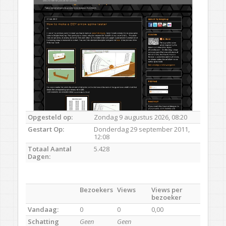
Opgesteld op:
Zondag 9 augustus 2026, 08:20
Gestart Op:
Donderdag 29 september 2011,
12:08
Totaal Aantal
5.428
Dagen:
Bezoekers
Views
Views per
bezoeker
Vandaag:
0
0
0,00
Schatting
Geen
Geen