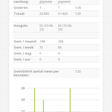
vandaag:
gegevens
gegevens
Gisteren:
1
1
1,00
Totaal:
26.830
51.420
1,92
Hoogste:
55 (10-06-
63 (10-06-
23)
23)
Gem. / maand:
148
284
Gem. / week:
35
66
Gem. / dag:
5
9
Gem. / uur:
0
0
Gemiddeld aantal views per
1,92
bezoeker:
16
14
12