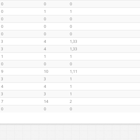
0
0
0
0
1
1
0
0
0
0
0
0
0
0
0
3
4
1,33
3
4
1,33
1
1
1
0
0
0
9
10
1,11
3
3
1
4
4
1
3
3
1
7
14
2
0
0
0