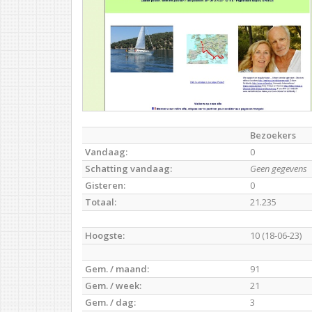
Bezoekers
Vandaag:
0
Schatting vandaag:
Geen gegevens
Gisteren:
0
Totaal:
21.235
Hoogste:
10 (18-06-23)
Gem. / maand:
91
Gem. / week:
21
Gem. / dag:
3