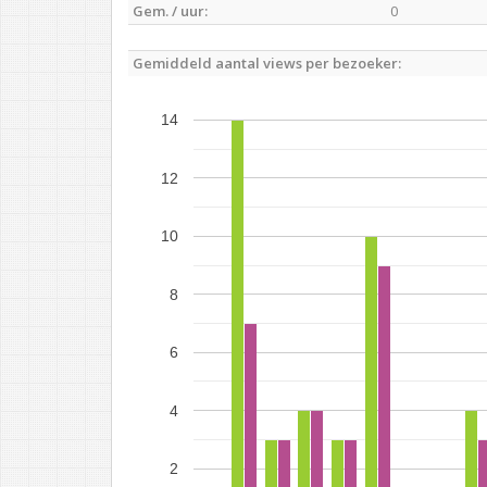
Gem. / uur:
0
Gemiddeld aantal views per bezoeker:
14
12
10
8
6
4
2