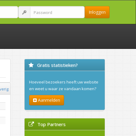
Inloggen
Gratis statistieken?
Hoeveel bezoekers heeft uw website
en weet u waar ze vandaan komen?
verig
Aanmelden
Top Partners