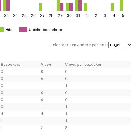
23
24
25
26
27
28
29
30
31
1
2
3
4
5
Hits
Unieke bezoekers
Selecteer een andere periode:
Bezoekers
Views
Views per bezoeker
0
0
0
0
6
6
0
1
1
0
0
0
0
0
0
0
1
1
4
4
1
1
1
1
1
2
2