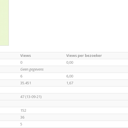
Views
Views per bezoeker
0
0,00
Geen gegevens
6
6,00
35.451
1,67
47 (13-09-21)
152
36
5