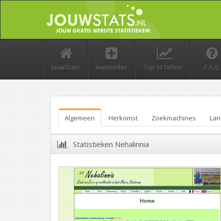
JouwStats
Aanmelden
Top 10 tellers
F.A.Q.
Algemeen
Herkomst
Zoekmachines
Lan
Statistieken Nehalinnia