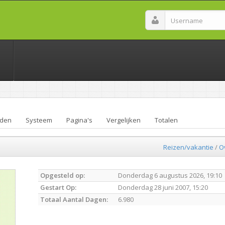
den
Systeem
Pagina's
Vergelijken
Totalen
Reizen/vakantie
/
O
Opgesteld op:
Donderdag 6 augustus 2026, 19:10
Gestart Op:
Donderdag 28 juni 2007, 15:20
Totaal Aantal Dagen:
6.980