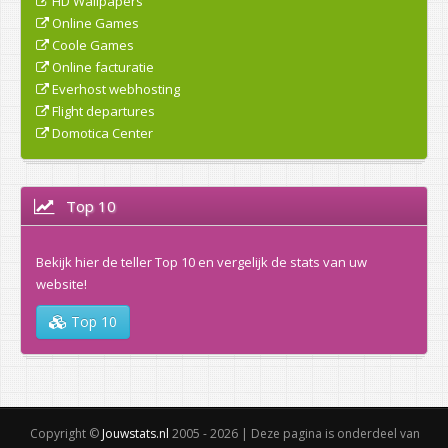
HD Wallpapers
Online Games
Coole Games
Online facturatie
Everhost webhosting
Flight departures
Domotica Center
Top 10
Bekijk hier de teller Top 10 en vergelijk de stats van uw
website!
Top 10
Copyright ©
Jouwstats.nl
2005 - 2026 | Deze pagina is onderdeel van