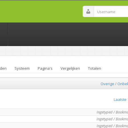
den
Systeem
Pagina's
Vergelijken
Totalen
Overige
/
Onbe
Laatste 
Ingetyped / Bookm
Ingetyped / Bookm
Ingetyped / Bookm