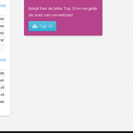
100
Bekijk hier de teller Top 10 en vergelijk
de stats van uw website!
om/
com
Top 10
om/
nl/
100
com
om
.nl
.nl
com