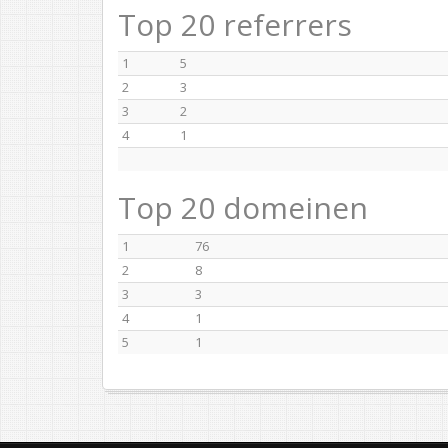
Top 20 referrers
1
5
2
3
3
2
4
1
Top 20 domeinen
1
76
2
8
3
3
4
1
5
1