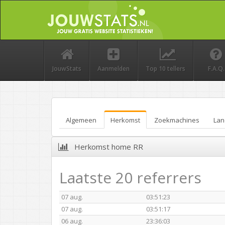
JouwStats
Aanmelden
Top 10 tellers
F.A.Q.
Algemeen
Herkomst
Zoekmachines
Lan
Herkomst home RR
Laatste 20 referrers
07 aug.
03:51:23
07 aug.
03:51:17
06 aug.
23:36:03