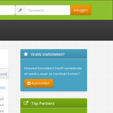
Inloggen
Gratis statistieken?
Hoeveel bezoekers heeft uw website
en weet u waar ze vandaan komen?
kend
Aanmelden
100
ark
Top Partners
ark
ark