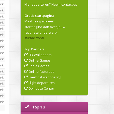
ark
Hier adverteren?
Neem contact op
ark
Gratis startpagina
ark
Maak nu gratis een
ark
startpagina aan over jouw
ark
favoriete onderwerp.
ark
startplezier.nl
ark
ark
Top Partners:
ark
HD Wallpapers
ark
Online Games
ark
Coole Games
ark
Online facturatie
Everhost webhosting
ark
Flight departures
ark
Domotica Center
ark
ark
ark
Top 10