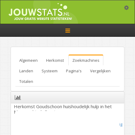
Toggle
Toggle
navigation
Algemeen
Herkomst
Zoekmachines
Landen
Systeem
Pagina's
Vergelijken
Totalen
Herkomst Goudschoon huishoudelijk hulp in het
Marnegebied, Groningen.
Overig
/
Overig