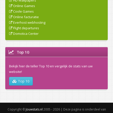
HD Wallpapers
Online Games
Coole Games
Online facturatie
Everhost webhosting
Flight departures
Domotica Center
Top 10
Bekijk hier de teller Top 10 en vergelijk de stats van uw
website!
Top 10
Copyright ©
Jouwstats.nl
2005 - 2026 | Deze pagina is onderdeel van