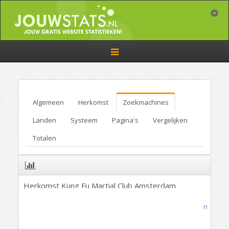
Toggle
Toggle
navigation
Algemeen
Herkomst
Zoekmachines
Landen
Systeem
Pagina's
Vergelijken
Totalen
Herkomst Kung Fu Martial Club Amsterdam
Sport
/
Algemeen