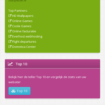
startplezier.nl
Top Partners:
HD Wallpapers
Online Games
Coole Games
Online facturatie
Everhost webhosting
Flight departures
Domotica Center
Top 10
Bekijk hier de teller Top 10 en vergelijk de stats van uw
website!
Top 10