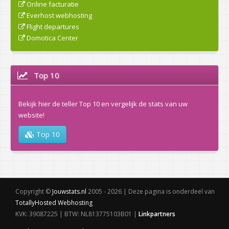
Online facturatie
Everhost webhosting
Flight departures
Domotica Center
Top 10
Bekijk hier de teller Top 10 en vergelijk de stats van uw
website!
Top 10
Copyright ©
Jouwstats.nl
2005 - 2026 | Deze pagina is onderdeel van
TotallyHosted Webhosting
KVK: 39087225 | BTW: NL813775103B01 |
Linkpartners