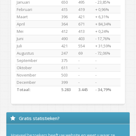
Januari
650
495
- 23,85%
Februari
415
419
+ 0,96%
Maart
396
421
+ 6,31%
April
364
671
+ 84,34%
Mei
412
413
+ 0,24%
Juni
490
403
- 17,76%
Juli
421
554
+ 31,59%
Augustus
247
69
- 72,06%
September
375
-
-
Oktober
611
-
-
November
503
-
-
December
399
-
-
Totaal:
5.283
3.445
- 34,79%
Gratis statistieken?
Hoeveel bezoekers heeft uw website en weet u waar ze