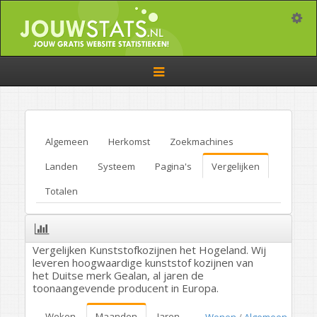
Toggle
Toggle
navigation
Algemeen
Herkomst
Zoekmachines
Landen
Systeem
Pagina's
Vergelijken
Totalen
Vergelijken Kunststofkozijnen het Hogeland. Wij
leveren hoogwaardige kunststof kozijnen van
het Duitse merk Gealan, al jaren de
toonaangevende producent in Europa.
Weken
Maanden
Jaren
Wonen
/
Algemeen