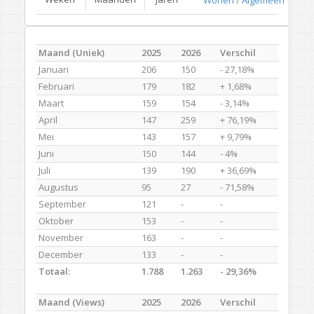
Maand (Uniek)
2025
2026
Verschil
Januari
206
150
- 27,18%
Februari
179
182
+ 1,68%
Maart
159
154
- 3,14%
April
147
259
+ 76,19%
Mei
143
157
+ 9,79%
Juni
150
144
- 4%
Juli
139
190
+ 36,69%
Augustus
95
27
- 71,58%
September
121
-
-
Oktober
153
-
-
November
163
-
-
December
133
-
-
Totaal:
1.788
1.263
- 29,36%
Maand (Views)
2025
2026
Verschil