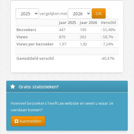
OK
vergelijken met
Jaar 2025
Jaar 2026
Verschil
Bezoekers
447
199
- 55,48%
Views
879
363
- 58,7%
Views per bezoeker
1,97
1,82
- 7,24%
Gemiddeld verschil
-40,47%
Gratis statistieken?
Hoeveel bezoekers heeft uw website en weet u waar ze
vandaan komen?
Aanmelden