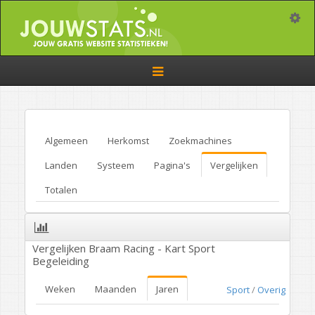
Toggle
Toggle
navigation
Algemeen
Herkomst
Zoekmachines
Landen
Systeem
Pagina's
Vergelijken
Totalen
Vergelijken Braam Racing - Kart Sport
Begeleiding
Weken
Maanden
Jaren
Sport
/
Overig