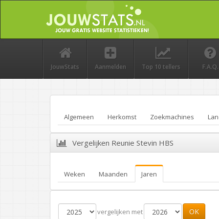
JouwStats
Aanmelden
Top 10 tellers
F.A.Q.
Algemeen
Herkomst
Zoekmachines
Lan
Vergelijken Reunie Stevin HBS
Weken
Maanden
Jaren
OK
vergelijken met