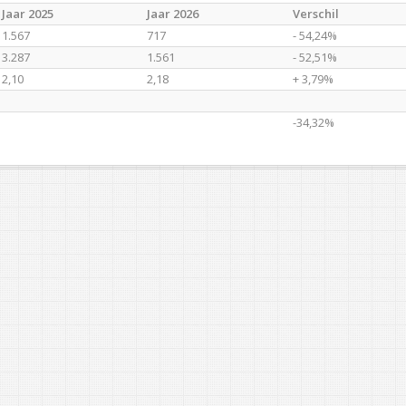
Jaar 2025
Jaar 2026
Verschil
1.567
717
- 54,24%
3.287
1.561
- 52,51%
2,10
2,18
+ 3,79%
-34,32%