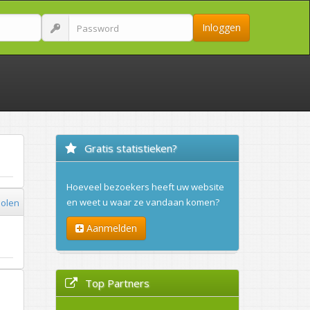
Inloggen
Gratis statistieken?
Hoeveel bezoekers heeft uw website
en weet u waar ze vandaan komen?
olen
Aanmelden
Top Partners