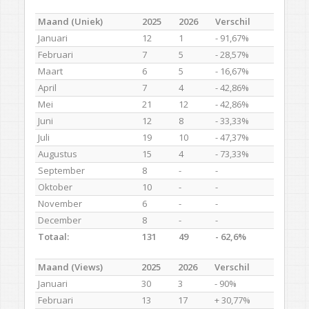
Maand (Uniek)
2025
2026
Verschil
Januari
12
1
- 91,67%
Februari
7
5
- 28,57%
Maart
6
5
- 16,67%
April
7
4
- 42,86%
Mei
21
12
- 42,86%
Juni
12
8
- 33,33%
Juli
19
10
- 47,37%
Augustus
15
4
- 73,33%
September
8
-
-
Oktober
10
-
-
November
6
-
-
December
8
-
-
Totaal:
131
49
- 62,6%
Maand (Views)
2025
2026
Verschil
Januari
30
3
- 90%
Februari
13
17
+ 30,77%