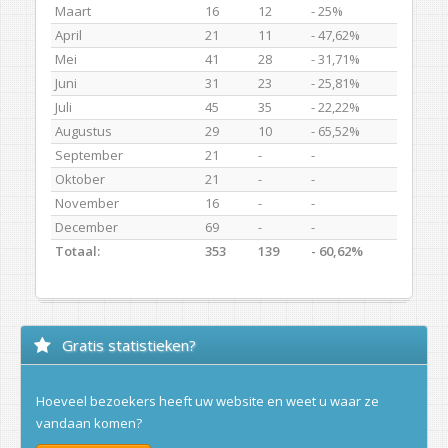
Maart
16
12
- 25%
April
21
11
- 47,62%
Mei
41
28
- 31,71%
Juni
31
23
- 25,81%
Juli
45
35
- 22,22%
Augustus
29
10
- 65,52%
September
21
-
-
Oktober
21
-
-
November
16
-
-
December
69
-
-
Totaal:
353
139
- 60,62%
Gratis statistieken?
Hoeveel bezoekers heeft uw website en weet u waar ze
vandaan komen?