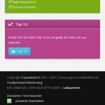
Flight departures
Domotica Center
Top 10
Bekijk hier de teller Top 10 en vergelijk de stats van uw
website!
Top 10
Copyright ©
Jouwstats.nl
2005 - 2026 | Deze pagina is onderdeel van
TotallyHosted Webhosting
KVK: 39087225 | BTW: NL813775103B01 |
Linkpartners
Disclaimer / Voorwaarden
Jouwstats Statistieken