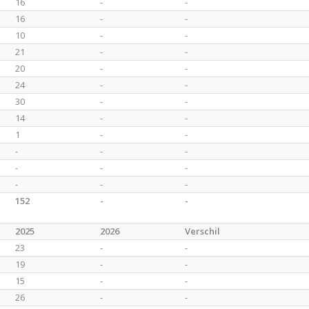
16
-
-
16
-
-
10
-
-
21
-
-
20
-
-
24
-
-
30
-
-
14
-
-
1
-
-
-
-
-
-
-
-
-
-
-
152
-
-
2025
2026
Verschil
23
-
-
19
-
-
15
-
-
26
-
-