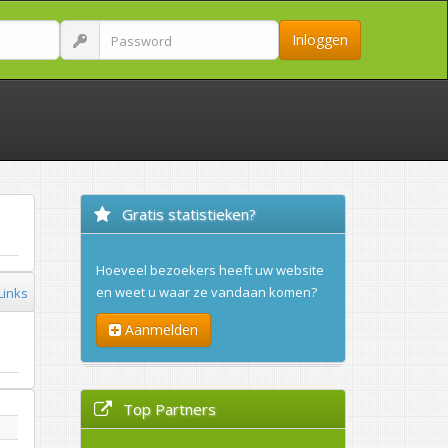
Inloggen
Gratis statistieken?
Hoeveel bezoekers heeft uw website
en weet u waar ze vandaan komen?
Links
Aanmelden
Top Partners