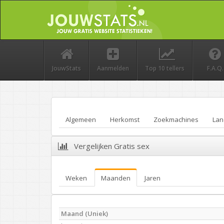
JouwStats
Aanmelden
Top 10 tellers
F.A.Q.
Algemeen
Herkomst
Zoekmachines
Lan
Vergelijken Gratis sex
Weken
Maanden
Jaren
Maand (Uniek)