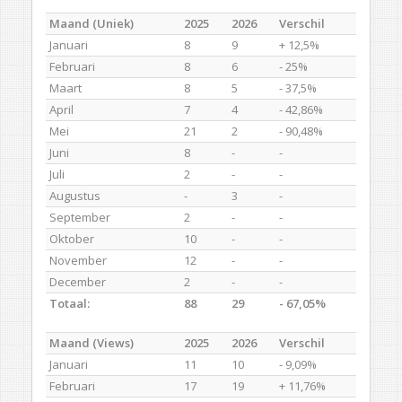
Maand (Uniek)
2025
2026
Verschil
Januari
8
9
+ 12,5%
Februari
8
6
- 25%
Maart
8
5
- 37,5%
April
7
4
- 42,86%
Mei
21
2
- 90,48%
Juni
8
-
-
Juli
2
-
-
Augustus
-
3
-
September
2
-
-
Oktober
10
-
-
November
12
-
-
December
2
-
-
Totaal:
88
29
- 67,05%
Maand (Views)
2025
2026
Verschil
Januari
11
10
- 9,09%
Februari
17
19
+ 11,76%