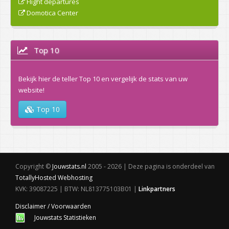
Flight departures
Domotica Center
Top 10
Bekijk hier de teller Top 10 en vergelijk de stats van uw
website!
Top 10
Copyright ©
Jouwstats.nl
2005 - 2026 | Deze pagina is onderdeel van
TotallyHosted Webhosting
KVK: 39087225 | BTW: NL813775103B01 |
Linkpartners
Disclaimer / Voorwaarden
Jouwstats Statistieken