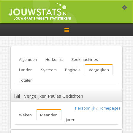
Toggle
Toggle
navigation
Algemeen
Herkomst
Zoekmachines
Landen
Systeem
Pagina's
Vergelijken
Totalen
Vergelijken Paulas Gedichten
Persoonlijk
/
Homepages
Weken
Maanden
Jaren