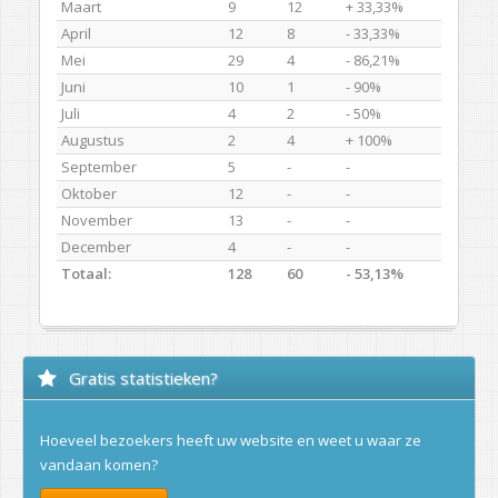
Maart
9
12
+ 33,33%
April
12
8
- 33,33%
Mei
29
4
- 86,21%
Juni
10
1
- 90%
Juli
4
2
- 50%
Augustus
2
4
+ 100%
September
5
-
-
Oktober
12
-
-
November
13
-
-
December
4
-
-
Totaal:
128
60
- 53,13%
Gratis statistieken?
Hoeveel bezoekers heeft uw website en weet u waar ze
vandaan komen?