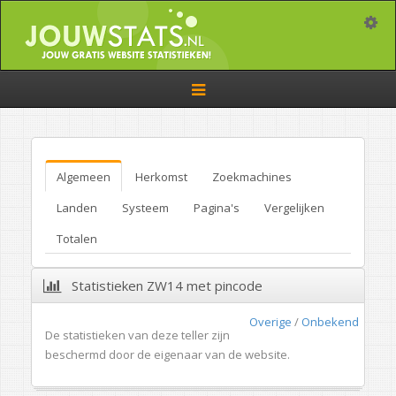
Toggle
Toggle
navigation
Algemeen
Herkomst
Zoekmachines
Landen
Systeem
Pagina's
Vergelijken
Totalen
Statistieken ZW14 met pincode
Overige
/
Onbekend
De statistieken van deze teller zijn
beschermd door de eigenaar van de website.