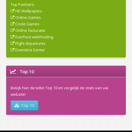
Top Partners:
HD Wallpapers
Online Games
Coole Games
Online facturatie
Everhost webhosting
Flight departures
Domotica Center
Top 10
Bekijk hier de teller Top 10 en vergelijk de stats van uw
website!
Top 10