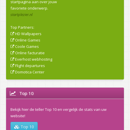
startpagina aan over jouw
favoriete onderwerp.
startplezier.nl
Top Partners:
HD Wallpapers
Online Games
Coole Games
Online facturatie
Everhost webhosting
Flight departures
Domotica Center
Top 10
Bekijk hier de teller Top 10 en vergelijk de stats van uw
website!
Top 10