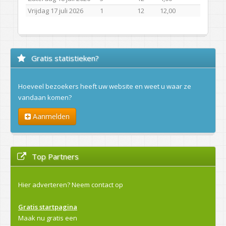
Vrijdag 17 juli 2026
1
12
12,00
Gratis statistieken?
Hoeveel bezoekers heeft uw website en weet u waar ze
vandaan komen?
Aanmelden
Top Partners
Hier adverteren?
Neem contact op
Gratis startpagina
Maak nu gratis een