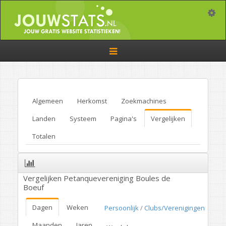
Toggle
Toggle
navigation
Algemeen
Herkomst
Zoekmachines
Landen
Systeem
Pagina's
Vergelijken
Totalen
Vergelijken Petanquevereniging Boules de
Boeuf
Dagen
Weken
Persoonlijk
/
Clubs/Verenigingen
Maanden
Jaren