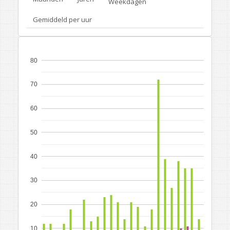
Weekdagen
Gemiddeld per uur
80
70
60
50
40
30
20
10