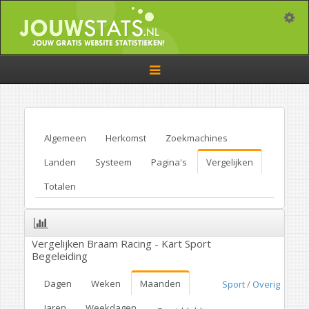
Toggle
Toggle
navigation
Algemeen
Herkomst
Zoekmachines
Landen
Systeem
Pagina's
Vergelijken
Totalen
Vergelijken Braam Racing - Kart Sport
Begeleiding
Dagen
Weken
Maanden
Sport
/
Overig
Jaren
Weekdagen