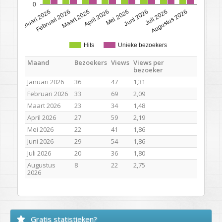
0
Januari 2026
Februari 2026
Maart 2026
April 2026
Mei 2026
Juni 2026
Juli 2026
Augustus 2026
Hits
Unieke bezoekers
Maand
Bezoekers
Views
Views per
bezoeker
Januari 2026
36
47
1,31
Februari 2026
33
69
2,09
Maart 2026
23
34
1,48
April 2026
27
59
2,19
Mei 2026
22
41
1,86
Juni 2026
29
54
1,86
Juli 2026
20
36
1,80
Augustus
8
22
2,75
2026
Gratis statistieken?