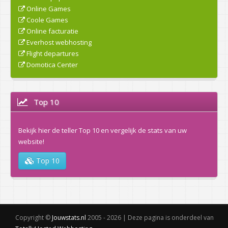
Online Games
Coole Games
Online facturatie
Everhost webhosting
Flight departures
Domotica Center
Top 10
Bekijk hier de teller Top 10 en vergelijk de stats van uw
website!
Top 10
Copyright ©
Jouwstats.nl
2005 - 2026 | Deze pagina is onderdeel van