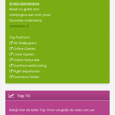
Gratis startpagina
Maak nu gratis een
startpagina aan over jouw
favoriete onderwerp.
startplezier.nl
Top Partners:
HD Wallpapers
Online Games
Coole Games
Online facturatie
Everhost webhosting
Flight departures
Domotica Center
Top 10
Bekijk hier de teller Top 10 en vergelijk de stats van uw