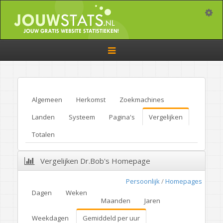
Toggle
Toggle
navigation
Algemeen
Herkomst
Zoekmachines
Landen
Systeem
Pagina's
Vergelijken
Totalen
Vergelijken Dr.Bob's Homepage
Persoonlijk
/
Homepages
Dagen
Weken
Maanden
Jaren
Weekdagen
Gemiddeld per uur