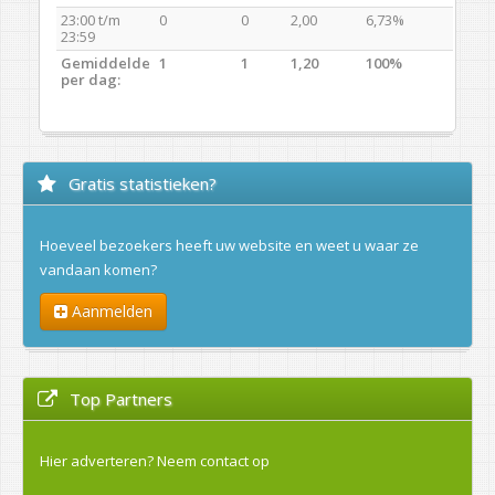
23:00 t/m
0
0
2,00
6,73%
23:59
Gemiddelde
1
1
1,20
100%
per dag:
Gratis statistieken?
Hoeveel bezoekers heeft uw website en weet u waar ze
vandaan komen?
Aanmelden
Top Partners
Hier adverteren?
Neem contact op