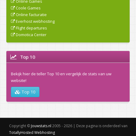
Online Games
Coole Games
Online facturatie
Everhost webhosting
Flight departures
Domotica Center
Top 10
Bekijk hier de teller Top 10 en vergelijk de stats van uw
website!
Top 10
Copyright ©
Jouwstats.nl
2005 - 2026 | Deze pagina is onderdeel van
TotallyHosted Webhosting