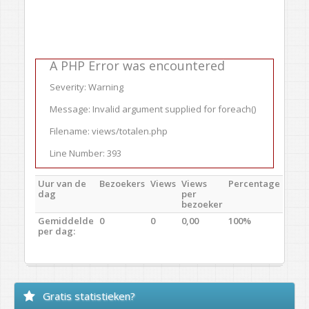
A PHP Error was encountered
Severity: Warning
Message: Invalid argument supplied for foreach()
Filename: views/totalen.php
Line Number: 393
Uur van de
Bezoekers
Views
Views
Percentage
dag
per
bezoeker
Gemiddelde
0
0
0,00
100%
per dag:
Gratis statistieken?