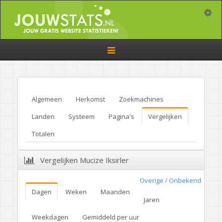
Toggle
Toggle
navigation
Algemeen
Herkomst
Zoekmachines
Landen
Systeem
Pagina's
Vergelijken
Totalen
Vergelijken Mucize Iksirler
Overige
/
Onbekend
Dagen
Weken
Maanden
Jaren
Weekdagen
Gemiddeld per uur