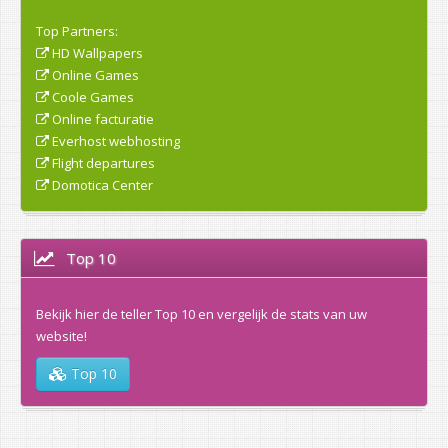
Top Partners:
HD Wallpapers
Online Games
Coole Games
Online facturatie
Everhost webhosting
Flight departures
Domotica Center
Top 10
Bekijk hier de teller Top 10 en vergelijk de stats van uw
website!
Top 10