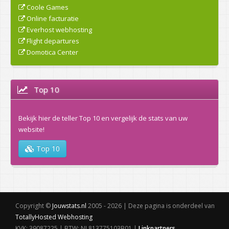
Coole Games
Online facturatie
Everhost webhosting
Flight departures
Domotica Center
Top 10
Bekijk hier de teller Top 10 en vergelijk de stats van uw
website!
Top 10
Copyright ©
Jouwstats.nl
2005 - 2026 | Deze pagina is onderdeel van
TotallyHosted Webhosting
KVK: 39087225 | BTW: NL813775103B01 |
Linkpartners