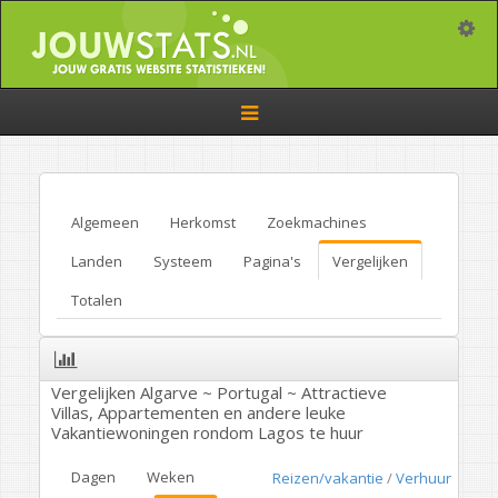
Toggle
Toggle
navigation
Algemeen
Herkomst
Zoekmachines
Landen
Systeem
Pagina's
Vergelijken
Totalen
Vergelijken Algarve ~ Portugal ~ Attractieve
Villas, Appartementen en andere leuke
Vakantiewoningen rondom Lagos te huur
Dagen
Weken
Reizen/vakantie
/
Verhuur