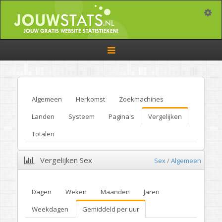
Toggle
Toggle
navigation
Algemeen
Herkomst
Zoekmachines
Landen
Systeem
Pagina's
Vergelijken
Totalen
Vergelijken Sex
Sex
/
Algemeen
Dagen
Weken
Maanden
Jaren
Weekdagen
Gemiddeld per uur