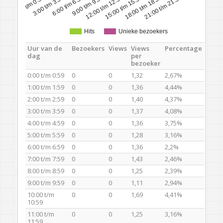
0:00 t/m 0:59
3:00 t/m 3:59
6:00 t/m 6:59
9:00 t/m 9:59
12:00 t/m 12:59
15:00 t/m 15:59
18:00 t/m 18:59
21:00 t/m 21:59
Hits
Unieke bezoekers
Uur van de
Bezoekers
Views
Views
Percentage
dag
per
bezoeker
0:00 t/m 0:59
0
0
1,32
2,67%
1:00 t/m 1:59
0
0
1,36
4,44%
2:00 t/m 2:59
0
0
1,40
4,37%
3:00 t/m 3:59
0
0
1,37
4,08%
4:00 t/m 4:59
0
0
1,36
3,75%
5:00 t/m 5:59
0
0
1,28
3,16%
6:00 t/m 6:59
0
0
1,36
2,2%
7:00 t/m 7:59
0
0
1,43
2,46%
8:00 t/m 8:59
0
0
1,25
2,39%
9:00 t/m 9:59
0
0
1,11
2,94%
10:00 t/m
0
0
1,69
4,41%
10:59
11:00 t/m
0
0
1,25
3,16%
11:59