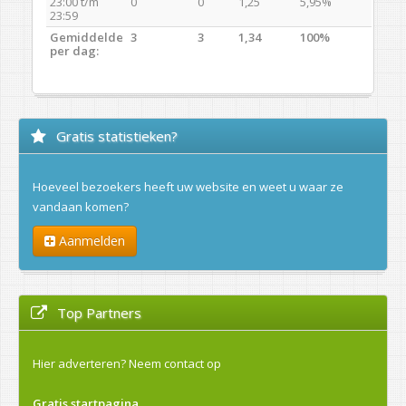
23:00 t/m
0
0
1,25
5,95%
23:59
Gemiddelde
3
3
1,34
100%
per dag:
Gratis statistieken?
Hoeveel bezoekers heeft uw website en weet u waar ze
vandaan komen?
Aanmelden
Top Partners
Hier adverteren?
Neem contact op
Gratis startpagina