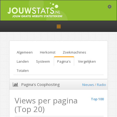
Toggle
Toggle
navigation
Algemeen
Herkomst
Zoekmachines
Landen
Systeem
Pagina's
Vergelijken
Totalen
Pagina's Coophosting
Nieuws
/
Radio
Views per pagina
Top 100
(Top 20)