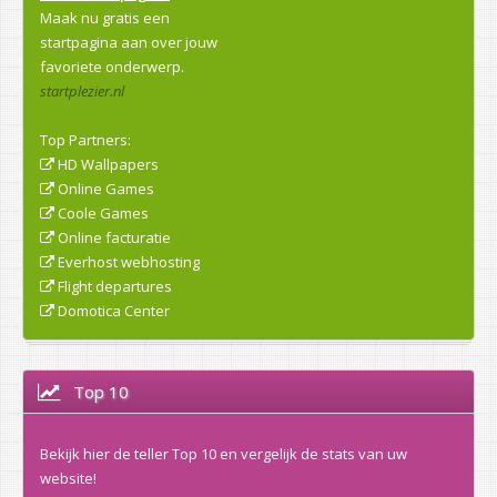
Maak nu gratis een
startpagina aan over jouw
favoriete onderwerp.
startplezier.nl
Top Partners:
HD Wallpapers
Online Games
Coole Games
Online facturatie
Everhost webhosting
Flight departures
Domotica Center
Top 10
Bekijk hier de teller Top 10 en vergelijk de stats van uw
website!