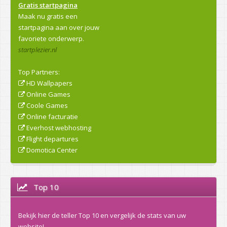
Gratis startpagina
Maak nu gratis een
startpagina aan over jouw
favoriete onderwerp.
startplezier.nl
Top Partners:
HD Wallpapers
Online Games
Coole Games
Online facturatie
Everhost webhosting
Flight departures
Domotica Center
Top 10
Bekijk hier de teller Top 10 en vergelijk de stats van uw
website!