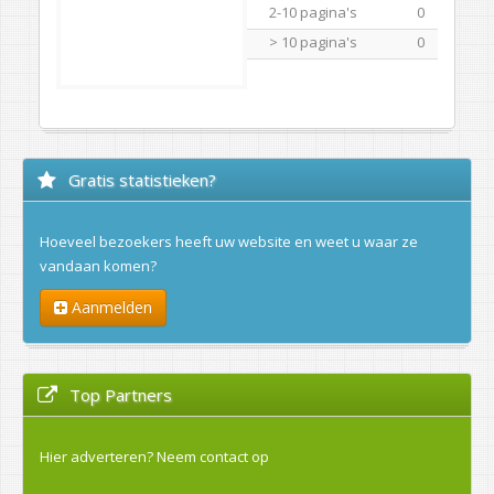
2-10 pagina's
0
> 10 pagina's
0
Gratis statistieken?
Hoeveel bezoekers heeft uw website en weet u waar ze
vandaan komen?
Aanmelden
Top Partners
Hier adverteren?
Neem contact op