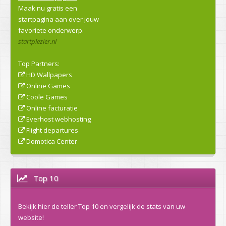
Maak nu gratis een
startpagina aan over jouw
favoriete onderwerp.
startplezier.nl
Top Partners:
HD Wallpapers
Online Games
Coole Games
Online facturatie
Everhost webhosting
Flight departures
Domotica Center
Top 10
Bekijk hier de teller Top 10 en vergelijk de stats van uw
website!