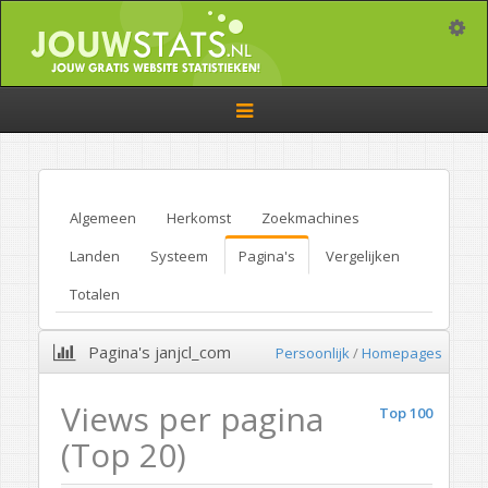
Toggle
Toggle
navigation
Algemeen
Herkomst
Zoekmachines
Landen
Systeem
Pagina's
Vergelijken
Totalen
Pagina's janjcl_com
Persoonlijk
/
Homepages
Views per pagina
Top 100
(Top 20)