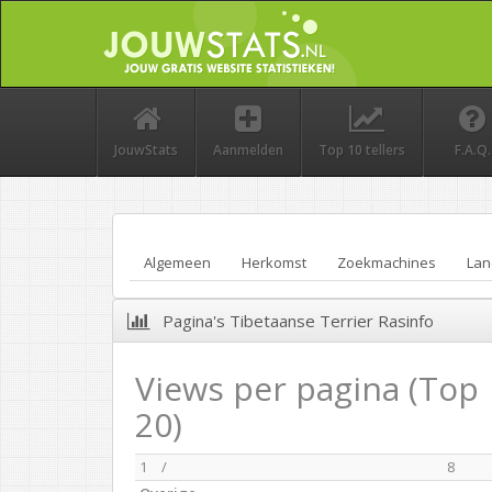
JouwStats
Aanmelden
Top 10 tellers
F.A.Q.
Algemeen
Herkomst
Zoekmachines
Lan
Pagina's Tibetaanse Terrier Rasinfo
Views per pagina (Top
20)
1
/
8