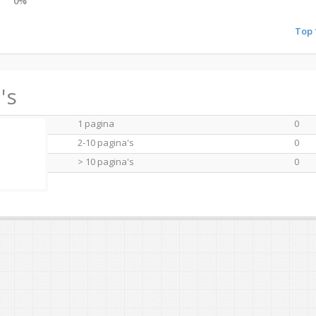
0%
Top 
's
1 pagina
0
2-10 pagina's
0
> 10 pagina's
0