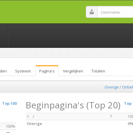
den
Systeem
Pagina's
Vergelijken
Totalen
Overige
/
Onbe
Beginpagina's (Top 20)
Top 100
Top 
1
/
7
10
Overige
0
100%