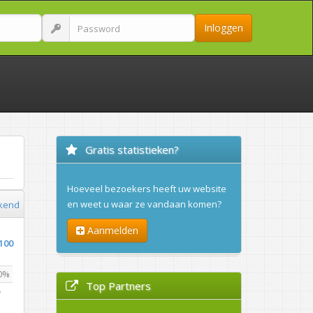
Inloggen
Gratis statistieken?
Hoeveel bezoekers heeft uw website
en weet u waar ze vandaan komen?
kend
Aanmelden
100
0%
Top Partners
%