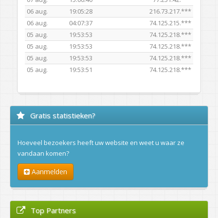
06 aug.
19:05:28
216.73.217.***
06 aug.
04:07:37
74.125.215.***
05 aug.
19:53:53
74.125.218.***
05 aug.
19:53:53
74.125.218.***
05 aug.
19:53:53
74.125.218.***
05 aug.
19:53:51
74.125.218.***
Gratis statistieken?
Hoeveel bezoekers heeft uw website en weet u waar ze
vandaan komen?
Aanmelden
Top Partners