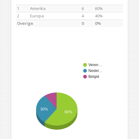
1
Amerika
6
60%
2
Europa
4
40%
Overige
0
0%
Veren…
Neder…
België
30%
60%