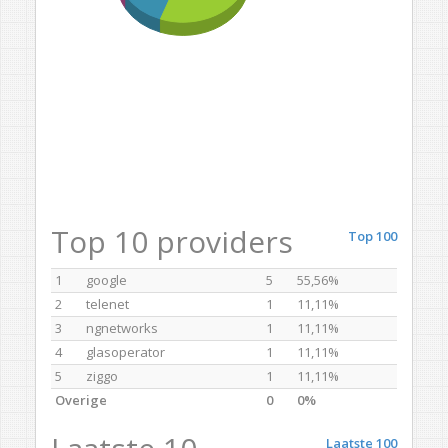
Top 10 providers
Top 100
1
google
5
55,56%
2
telenet
1
11,11%
3
ngnetworks
1
11,11%
4
glasoperator
1
11,11%
5
ziggo
1
11,11%
Overige
0
0%
Laatste 100