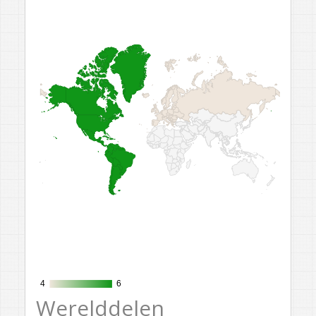
4
4
6
6
Werelddelen