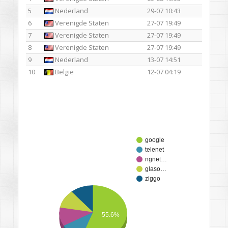
5
Nederland
29-07 10:43
6
Verenigde Staten
27-07 19:49
7
Verenigde Staten
27-07 19:49
8
Verenigde Staten
27-07 19:49
9
Nederland
13-07 14:51
10
België
12-07 04:19
google
telenet
ngnet…
glaso…
ziggo
55.6%