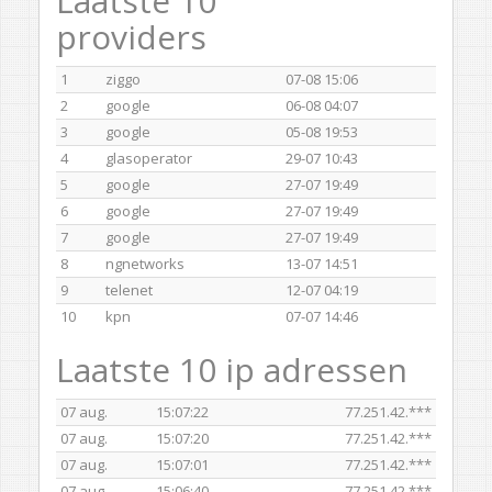
Laatste 10
providers
1
ziggo
07-08 15:06
2
google
06-08 04:07
3
google
05-08 19:53
4
glasoperator
29-07 10:43
5
google
27-07 19:49
6
google
27-07 19:49
7
google
27-07 19:49
8
ngnetworks
13-07 14:51
9
telenet
12-07 04:19
10
kpn
07-07 14:46
Laatste 10 ip adressen
07 aug.
15:07:22
77.251.42.***
07 aug.
15:07:20
77.251.42.***
07 aug.
15:07:01
77.251.42.***
07 aug.
15:06:40
77.251.42.***