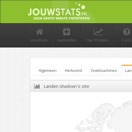
JouwStats
Aanmelden
Top 10 tellers
F.A.Q.
Algemeen
Herkomst
Zoekmachines
Lan
Landen shadow\'s site