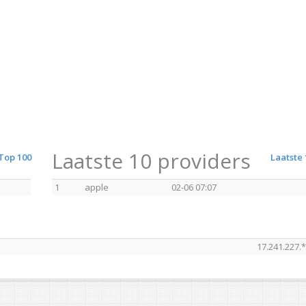
Laatste 10 providers
Top 100
Laatste 
1
apple
02-06 07:07
17.241.227.