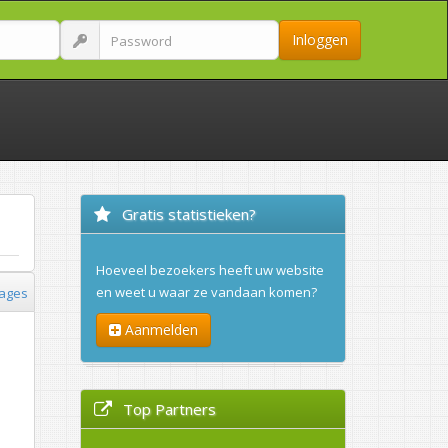
Inloggen
Gratis statistieken?
Hoeveel bezoekers heeft uw website
en weet u waar ze vandaan komen?
ages
Aanmelden
Top Partners