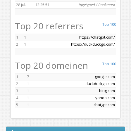
28 jul.
13:25:51
Ingetyped / Bookmark
Top 20 referrers
Top 100
1
1
https://chatgpt.com/
2
1
https://duckduckgo.com/
Top 20 domeinen
Top 100
1
7
google.com
2
1
duckduckgo.com
3
1
bing.com
4
1
yahoo.com
5
1
chatgpt.com