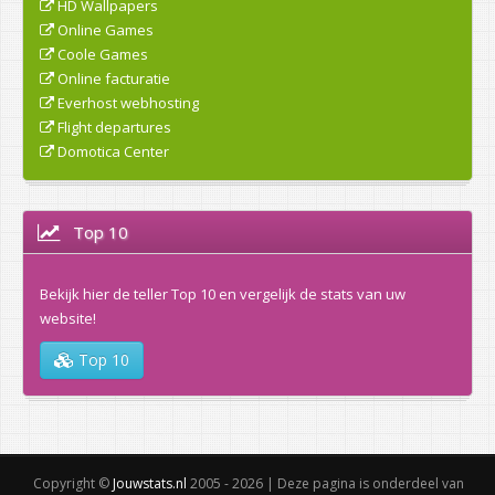
HD Wallpapers
Online Games
Coole Games
Online facturatie
Everhost webhosting
Flight departures
Domotica Center
Top 10
Bekijk hier de teller Top 10 en vergelijk de stats van uw
website!
Top 10
Copyright ©
Jouwstats.nl
2005 - 2026 | Deze pagina is onderdeel van