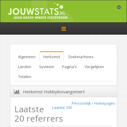
Toggle
Toggle
navigation
Algemeen
Herkomst
Zoekmachines
Landen
Systeem
Pagina's
Vergelijken
Totalen
Herkomst Hobbyleovangemert
Persoonlijk
/
Homepages
Laatste
Laatste 100
20 referrers