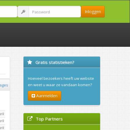
Inloggen
Gratis statistieken?
Hoeveel bezoekers heeft uw website
en weet u waar ze vandaan komen?
ages
Aanmelden
ark
Top Partners
ark
ark