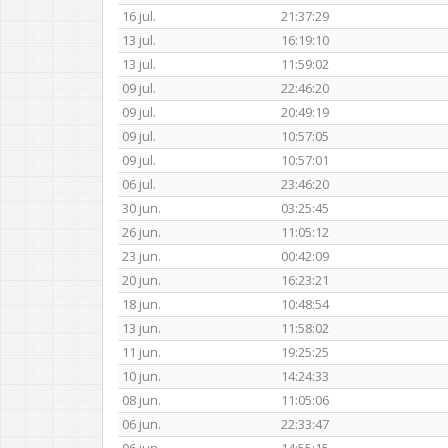
16 jul.
21:37:29
13 jul.
16:19:10
13 jul.
11:59:02
09 jul.
22:46:20
09 jul.
20:49:19
09 jul.
10:57:05
09 jul.
10:57:01
06 jul.
23:46:20
30 jun.
03:25:45
26 jun.
11:05:12
23 jun.
00:42:09
20 jun.
16:23:21
18 jun.
10:48:54
13 jun.
11:58:02
11 jun.
19:25:25
10 jun.
14:24:33
08 jun.
11:05:06
06 jun.
22:33:47
06 jun.
14:55:15