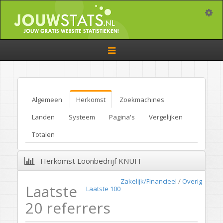
Toggle
Toggle
navigation
Algemeen
Herkomst
Zoekmachines
Landen
Systeem
Pagina's
Vergelijken
Totalen
Herkomst Loonbedrijf KNUIT
Zakelijk/Financieel
/
Overig
Laatste
Laatste 100
20 referrers