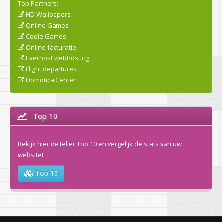
Top Partners:
HD Wallpapers
Online Games
Coole Games
Online facturatie
Everhost webhosting
Flight departures
Domotica Center
Top 10
Bekijk hier de teller Top 10 en vergelijk de stats van uw
website!
Top 10