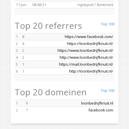
17 jun.
08:48:31
Ingetyped / Bookmark
Top 20 referrers
Top 100
1
8
https://www.facebook.com/
2
4
https://loonbedrijfknuit.nl/
3
2
https://www.loonbedrijfknuit.nl/
4
2
http://www.loonbedrijfknuit.nl/
5
1
https://mail.loonbedrijfknuit.nl/
6
1
http://loonbedrijfknuit.nl/
Top 20 domeinen
Top 100
1
9
loonbedrijfknuit.nl
2
7
facebook.com