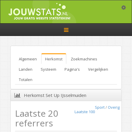
Toggle
Toggle
navigation
Algemeen
Herkomst
Zoekmachines
Landen
Systeem
Pagina's
Vergelijken
Totalen
Herkomst Set Up IJsselmuiden
Sport
/
Overig
Laatste 20
Laatste 100
referrers