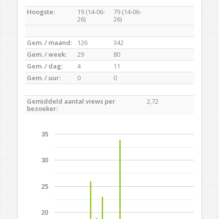
Hoogste:
19 (14-06-
79 (14-06-
26)
26)
Gem. / maand:
126
342
Gem. / week:
29
80
Gem. / dag:
4
11
Gem. / uur:
0
0
Gemiddeld aantal views per
2,72
bezoeker:
35
30
25
20