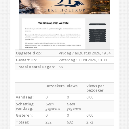
Opgesteld op:
Vrijdag 7 augustus 2026, 19:34
Gestart Op:
Zaterdag 13 juni 2026, 10:08
Totaal Aantal Dagen:
56
Bezoekers
Views
Views per
bezoeker
Vandaag:
0
0
0,00
Schatting
Geen
Geen
vandaag:
gegevens
gegevens
Gisteren:
0
0
0,00
Totaal:
232
632
2,72