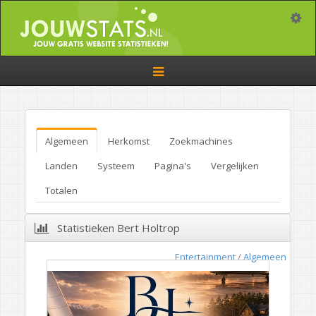
Toggle
Toggle
navigation
Algemeen
Herkomst
Zoekmachines
Landen
Systeem
Pagina's
Vergelijken
Totalen
Statistieken Bert Holtrop
Entertainment
/
Algemeen