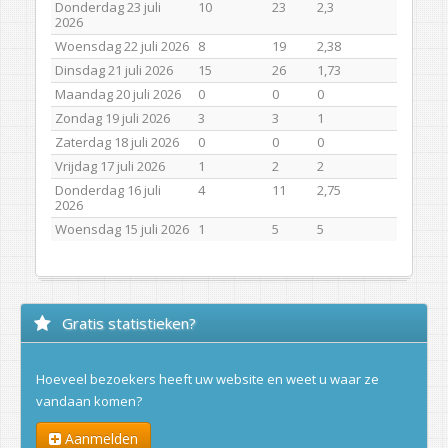
Donderdag 23 juli
10
23
2,3
2026
Woensdag 22 juli 2026
8
19
2,38
Dinsdag 21 juli 2026
15
26
1,73
Maandag 20 juli 2026
0
0
0
Zondag 19 juli 2026
3
3
1
Zaterdag 18 juli 2026
0
0
0
Vrijdag 17 juli 2026
1
2
2
Donderdag 16 juli
4
11
2,75
2026
Woensdag 15 juli 2026
1
5
5
Gratis statistieken?
Hoeveel bezoekers heeft uw website en weet u waar ze
vandaan komen?
Aanmelden