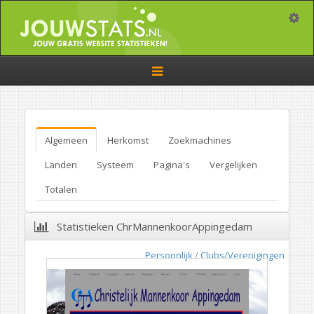
Toggle
Toggle
navigation
Algemeen
Herkomst
Zoekmachines
Landen
Systeem
Pagina's
Vergelijken
Totalen
Statistieken ChrMannenkoorAppingedam
Persoonlijk
/
Clubs/Verenigingen