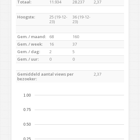
Totaal:
11.934
28.237
2,37
Hoogste:
25 (19-12-
36 (19-12-
23)
23)
Gem. / maand:
68
160
Gem. / week:
16
37
Gem. / dag:
2
5
Gem. / uur:
0
0
Gemiddeld aantal views per
2,37
bezoeker:
1.00
0.75
0.50
0.25