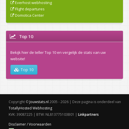
Everhost webhosting
Flight departures
Domotica Center
Top 10
Bekijk hier de teller Top 10 en vergelijk de stats van uw
website!
Top 10
Copyright ©
Jouwstats.nl
2005 - 2026 | Deze pagina is onderdeel van
TotallyHosted Webhosting
KVK: 39087225 | BTW: NL813775103B01 |
Linkpartners
Disclaimer / Voorwaarden