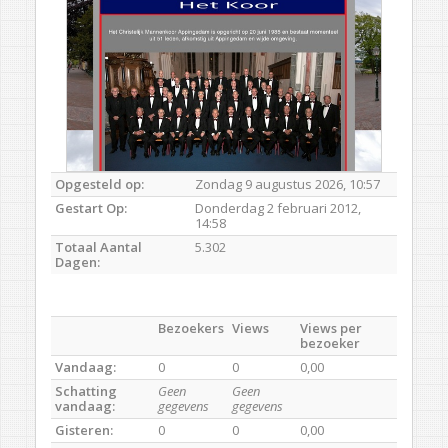
Opgesteld op:
Zondag 9 augustus 2026, 10:57
Gestart Op:
Donderdag 2 februari 2012,
14:58
Totaal Aantal
5.302
Dagen:
Bezoekers
Views
Views per
bezoeker
Vandaag:
0
0
0,00
Schatting
Geen
Geen
vandaag:
gegevens
gegevens
Gisteren:
0
0
0,00