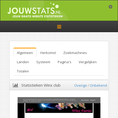
Toggle
Toggle
navigation
Algemeen
Herkomst
Zoekmachines
Landen
Systeem
Pagina's
Vergelijken
Totalen
Statistieken Winx club
Overige
/
Onbekend