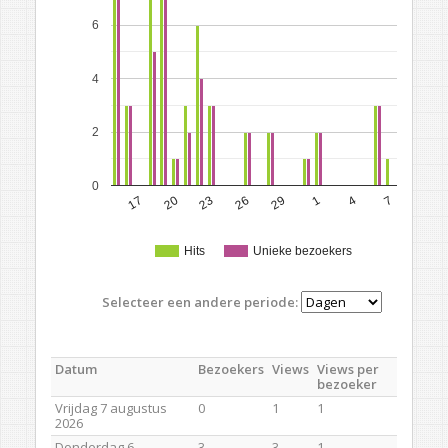
6
4
2
0
17
20
23
26
29
1
4
7
Hits
Unieke bezoekers
Selecteer een andere periode:
Datum
Bezoekers
Views
Views per
bezoeker
Vrijdag 7 augustus
0
1
1
2026
Donderdag 6
3
3
1