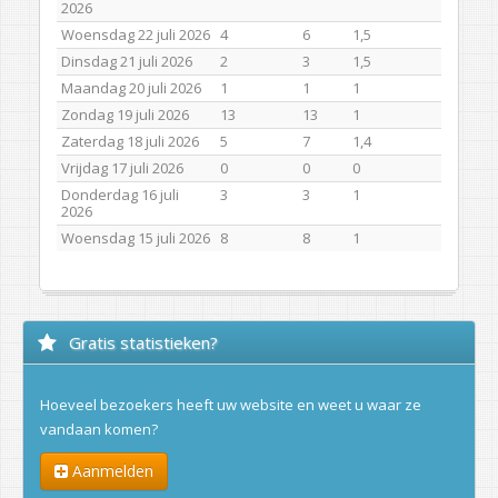
2026
Woensdag 22 juli 2026
4
6
1,5
Dinsdag 21 juli 2026
2
3
1,5
Maandag 20 juli 2026
1
1
1
Zondag 19 juli 2026
13
13
1
Zaterdag 18 juli 2026
5
7
1,4
Vrijdag 17 juli 2026
0
0
0
Donderdag 16 juli
3
3
1
2026
Woensdag 15 juli 2026
8
8
1
Gratis statistieken?
Hoeveel bezoekers heeft uw website en weet u waar ze
vandaan komen?
Aanmelden