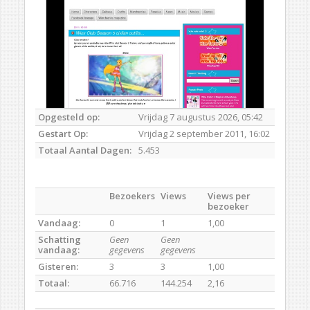
Opgesteld op:
Vrijdag 7 augustus 2026, 05:42
Gestart Op:
Vrijdag 2 september 2011, 16:02
Totaal Aantal Dagen:
5.453
Bezoekers
Views
Views per
bezoeker
Vandaag:
0
1
1,00
Schatting
Geen
Geen
vandaag:
gegevens
gegevens
Gisteren:
3
3
1,00
Totaal:
66.716
144.254
2,16