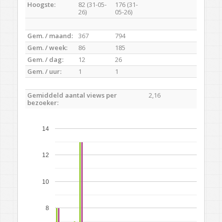
Hoogste:
82 (31-05-
176 (31-
26)
05-26)
Gem. / maand:
367
794
Gem. / week:
86
185
Gem. / dag:
12
26
Gem. / uur:
1
1
Gemiddeld aantal views per
2,16
bezoeker:
14
12
10
8