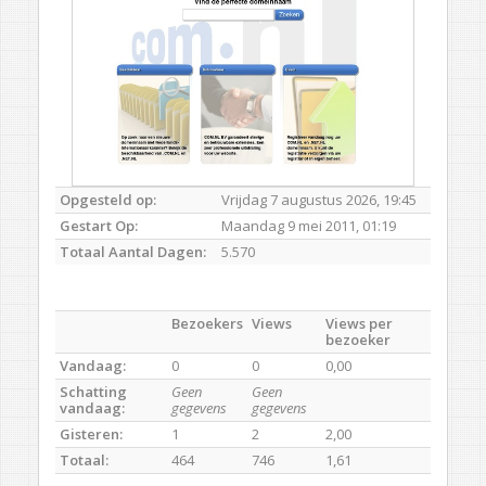
Opgesteld op:
Vrijdag 7 augustus 2026, 19:45
Gestart Op:
Maandag 9 mei 2011, 01:19
Totaal Aantal Dagen:
5.570
Bezoekers
Views
Views per
bezoeker
Vandaag:
0
0
0,00
Schatting
Geen
Geen
vandaag:
gegevens
gegevens
Gisteren:
1
2
2,00
Totaal:
464
746
1,61