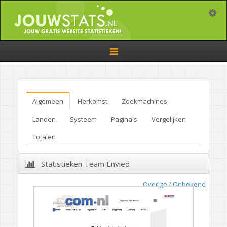
Toggle
Toggle
navigation
Algemeen
Herkomst
Zoekmachines
Landen
Systeem
Pagina's
Vergelijken
Totalen
Statistieken Team Envied
Overige
/
Onbekend