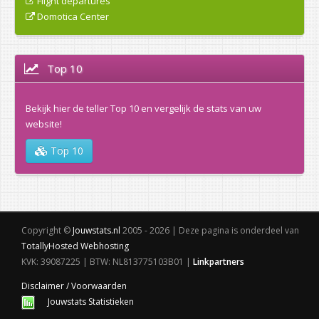
Flight departures
Domotica Center
Top 10
Bekijk hier de teller Top 10 en vergelijk de stats van uw
website!
Top 10
Copyright ©
Jouwstats.nl
2005 - 2026 | Deze pagina is onderdeel van
TotallyHosted Webhosting
KVK: 39087225 | BTW: NL813775103B01 |
Linkpartners
Disclaimer / Voorwaarden
Jouwstats Statistieken