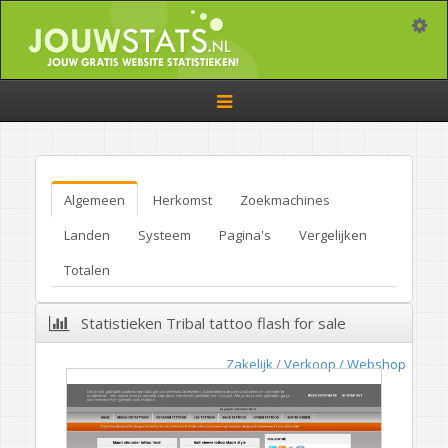
Toggle
Toggle
navigation
Algemeen
Herkomst
Zoekmachines
Landen
Systeem
Pagina's
Vergelijken
Totalen
Statistieken Tribal tattoo flash for sale
Zakelijk
/
Verkoop / Webshop