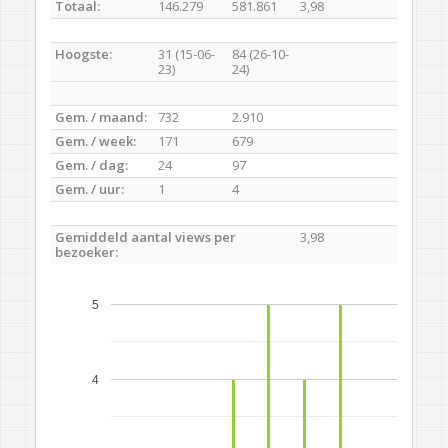
Totaal:
146.279
581.861
3,98
Hoogste:
31 (15-06-
84 (26-10-
23)
24)
Gem. / maand:
732
2.910
Gem. / week:
171
679
Gem. / dag:
24
97
Gem. / uur:
1
4
Gemiddeld aantal views per
3,98
bezoeker:
5
4