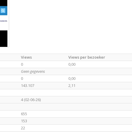
Views
Views per bezoeker
0
0,00
Geen gegevens
0
0,00
143.107
2,11
4 (02-06-26)
655
153
22