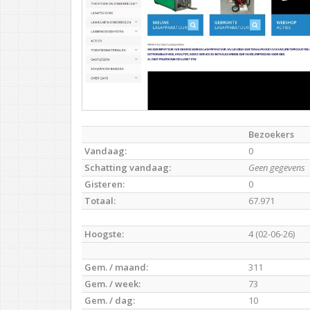
Bezoekers
Vandaag:
0
Schatting vandaag:
Geen gegevens
Gisteren:
0
Totaal:
67.971
Hoogste:
4 (02-06-26)
Gem. / maand:
311
Gem. / week:
73
Gem. / dag:
10