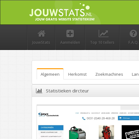
JouwStats
Aanmelden
Top 10 tellers
F.A.Q.
Algemeen
Herkomst
Zoekmachines
Lan
Statistieken dircteur