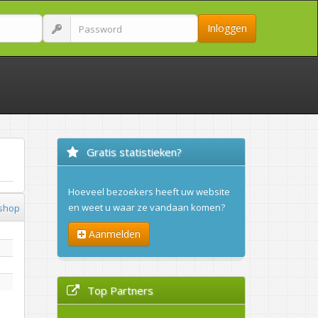
Inloggen
Gratis statistieken?
Hoeveel bezoekers heeft uw website
en weet u waar ze vandaan komen?
shop
Aanmelden
Top Partners