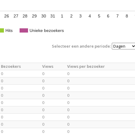
26
27
28
29
30
31
1
2
3
4
5
6
7
8
Hits
Unieke bezoekers
Selecteer een andere periode:
Bezoekers
Views
Views per bezoeker
0
0
0
0
0
0
0
0
0
0
0
0
0
0
0
0
0
0
0
0
0
0
0
0
0
0
0