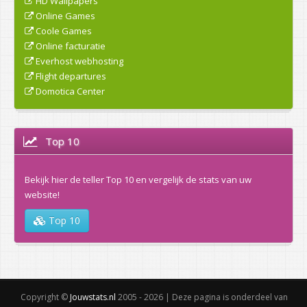
HD Wallpapers
Online Games
Coole Games
Online facturatie
Everhost webhosting
Flight departures
Domotica Center
Top 10
Bekijk hier de teller Top 10 en vergelijk de stats van uw
website!
Top 10
Copyright ©
Jouwstats.nl
2005 - 2026 | Deze pagina is onderdeel van