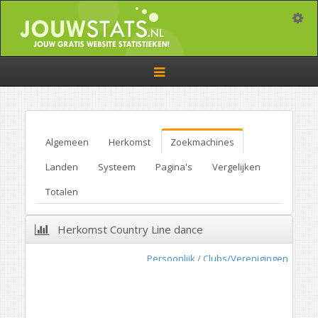
Toggle
Toggle
navigation
Algemeen
Herkomst
Zoekmachines
Landen
Systeem
Pagina's
Vergelijken
Totalen
Herkomst Country Line dance
Persoonlijk
/
Clubs/Verenigingen