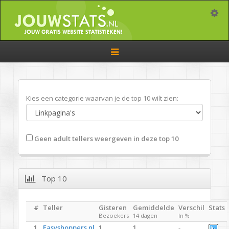
Toggle
Toggle
navigation
Kies een categorie waarvan je de top 10 wilt zien:
Geen adult tellers weergeven in deze top 10
Top 10
#
Teller
Gisteren
Gemiddelde
Verschil
Stats
Bezoekers
14 dagen
In %
1.
Easyshoppers.nl
1
1
-