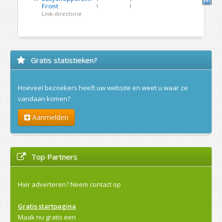
Front
1
1
Link-directorie
Gratis statistieken?
Hoeveel bezoekers heeft uw website en weet u waar ze
vandaan komen?
Aanmelden
Top Partners
Hier adverteren?
Neem contact op
Gratis startpagina
Maak nu gratis een