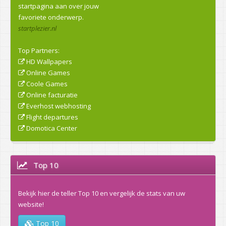
startpagina aan over jouw
favoriete onderwerp.
startplezier.nl
Top Partners:
HD Wallpapers
Online Games
Coole Games
Online facturatie
Everhost webhosting
Flight departures
Domotica Center
Top 10
Bekijk hier de teller Top 10 en vergelijk de stats van uw
website!
Top 10