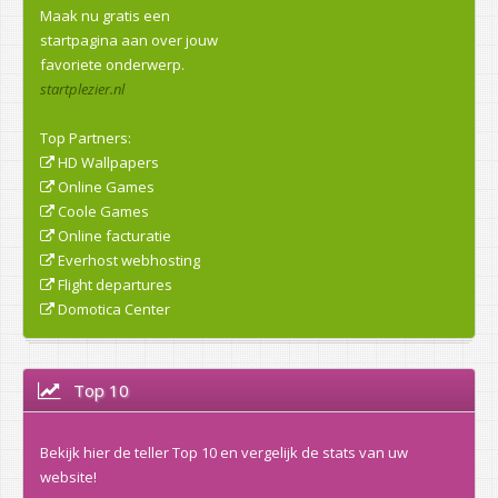
Maak nu gratis een
startpagina aan over jouw
favoriete onderwerp.
startplezier.nl
Top Partners:
HD Wallpapers
Online Games
Coole Games
Online facturatie
Everhost webhosting
Flight departures
Domotica Center
Top 10
Bekijk hier de teller Top 10 en vergelijk de stats van uw
website!