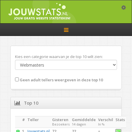
Toggle
Toggle
navigation
Kies een categorie waarvan je de top 10 wilt zien:
Geen adult tellers weergeven in deze top 10
Top 10
#
Teller
Gisteren
Gemiddelde
Verschil
Stats
Bezoekers
14 dagen
In %
1.
Jouwstats.nl
72
22
+