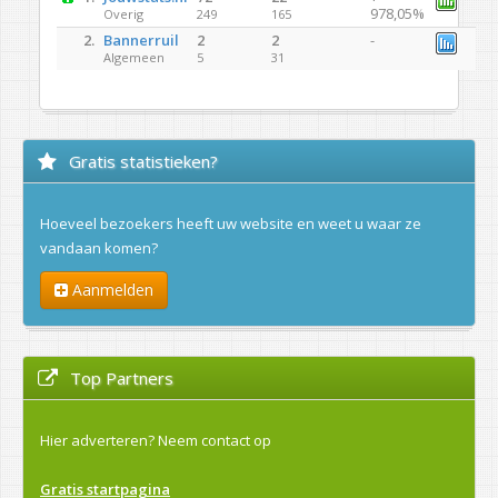
978,05%
Overig
249
165
2.
Bannerruil
2
2
-
Algemeen
5
31
Gratis statistieken?
Hoeveel bezoekers heeft uw website en weet u waar ze
vandaan komen?
Aanmelden
Top Partners
Hier adverteren?
Neem contact op
Gratis startpagina