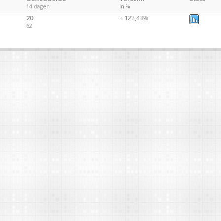
14 dagen
In %
20
+ 122,43%
62