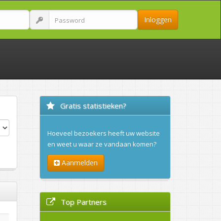
Inloggen
Gratis statistieken?
Hoeveel bezoekers heeft uw website
en weet u waar ze vandaan komen?
Aanmelden
Top Partners