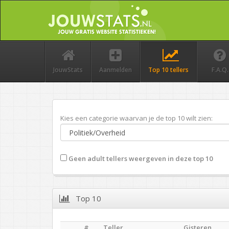
JouwStats
Aanmelden
Top 10 tellers
F.A.Q.
Kies een categorie waarvan je de top 10 wilt zien:
Geen adult tellers weergeven in deze top 10
Top 10
#
Teller
Gisteren