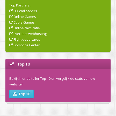
Top Partners:
HD Wallpapers
Online Games
Coole Games
Online facturatie
Everhost webhosting
Flight departures
Domotica Center
Top 10
Bekijk hier de teller Top 10 en vergelijk de stats van uw
website!
Top 10