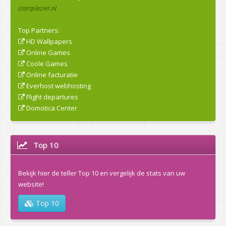
startplezier.nl
Top Partners:
HD Wallpapers
Online Games
Coole Games
Online facturatie
Everhost webhosting
Flight departures
Domotica Center
Top 10
Bekijk hier de teller Top 10 en vergelijk de stats van uw
website!
Top 10