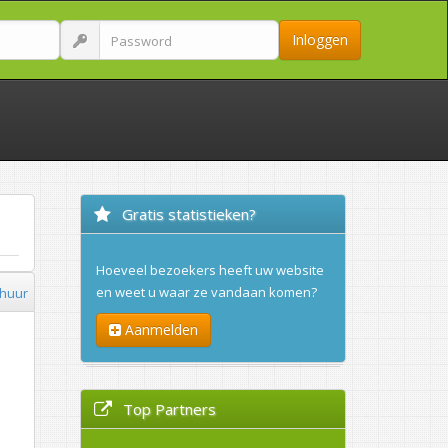
Inloggen
Gratis statistieken?
Hoeveel bezoekers heeft uw website
en weet u waar ze vandaan komen?
huur
Aanmelden
Top Partners