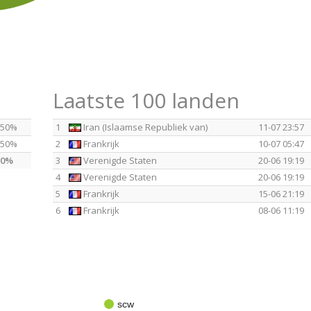
Laatste 100 landen
50%
1
Iran (Islaamse Republiek van)
11-07 23:57
50%
2
Frankrijk
10-07 05:47
0%
3
Verenigde Staten
20-06 19:19
4
Verenigde Staten
20-06 19:19
5
Frankrijk
15-06 21:19
6
Frankrijk
08-06 11:19
scw