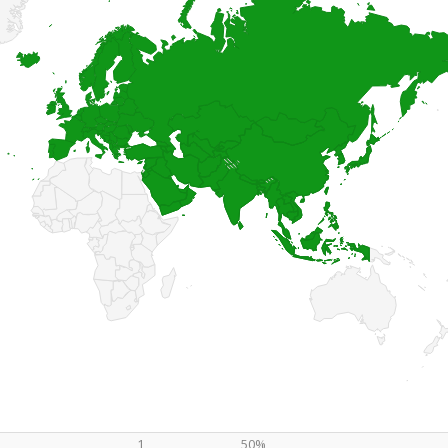
1
50%