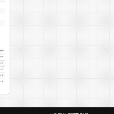
***
***
***
***
***
***
Disclaimer / Voorwaarden