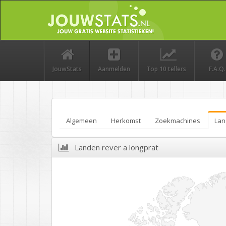
JouwStats
Aanmelden
Top 10 tellers
F.A.Q.
Algemeen
Herkomst
Zoekmachines
Lan
Landen rever a longprat