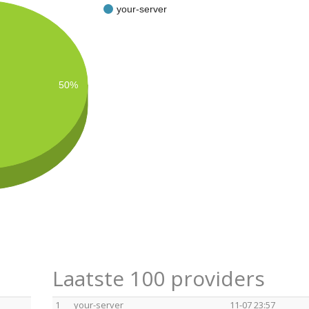
your-server
50%
Laatste 100 providers
1
your-server
11-07 23:57