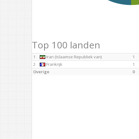
Top 100 landen
1
Iran (Islaamse Republiek van)
1
2
Frankrijk
1
Overige
0