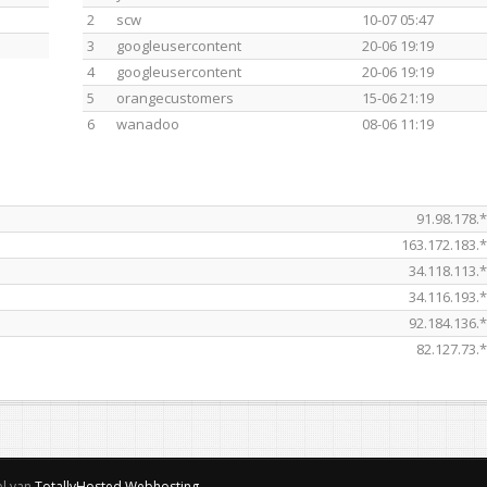
2
scw
10-07 05:47
3
googleusercontent
20-06 19:19
4
googleusercontent
20-06 19:19
5
orangecustomers
15-06 21:19
6
wanadoo
08-06 11:19
91.98.178.
163.172.183.
34.118.113.
34.116.193.
92.184.136.
82.127.73.
el van
TotallyHosted Webhosting