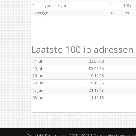
2
your-server
1
50%
Overige
0
0%
Laatste 100 ip adressen
11 jul.
23:57:58
10 jul.
05:47:28
20 jun.
19:19:06
20 jun.
19:19:06
15 jun.
21:19:42
08 jun.
11:19:18
Copyright ©
Jouwstats.nl
2005 - 2026 | Deze pagina is onderde