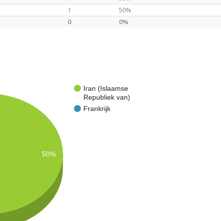
1
50%
0
0%
Iran (Islaamse
Republiek van)
Frankrijk
50%